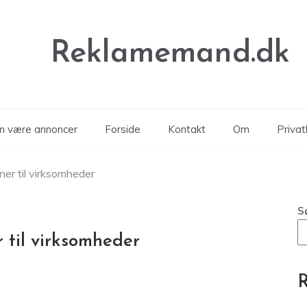
Reklamemand.dk
an være annoncer
Forside
Kontakt
Om
Privatl
er til virksomheder
S
 til virksomheder
R