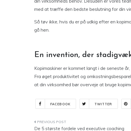
din virksomheds behov. Desuden er vores team a
med at træffe den bedste beslutning for din v
Så tøv ikke, hvis du er på udkig efter en kopima
gå hen.
En invention, der stadigvæ
Kopimaskiner er kommet langt i de seneste år, 
Fra øget produktivitet og omkostningsbesparels
at din virksomhed bør overveje at bruge kopim
FACEBOOK
TWITTER
Indlægsnavigation
De 5 største fordele ved executive coaching