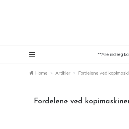
Skip
to
content
**Alle indlæg k
Home
»
Artikler
»
Fordelene ved kopimaskin
Fordelene ved kopimaskiner