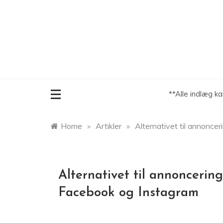
Skip
to
content
**Alle indlæg k
Home
»
Artikler
»
Alternativet til annonce
Alternativet til annoncerin
Facebook og Instagram