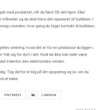
alt med produktet, når du først får det hjem. Eller
r måneder og du skal have det repareret af butikken. I
g smag i munden, hver gang du tager kontakt til butikken.
ektiv omkring, hvad det er for en prisklasse du ligger i.
 folk sig for dyrt i det, fordi de ikke kan lade være
ut indenfor den elektroniske verden.
 dig. Tag derfor et kig på din opsparing og se, om du
med at købe.
PINTEREST
LINKEDIN