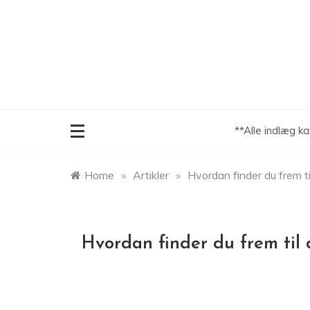
Skip
to
content
**Alle indlæg k
Home
»
Artikler
»
Hvordan finder du frem t
Hvordan finder du frem til