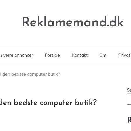
Reklamemand.dk
an være annoncer
Forside
Kontakt
Om
Privatl
il den bedste computer butik?
S
 den bedste computer butik?
R