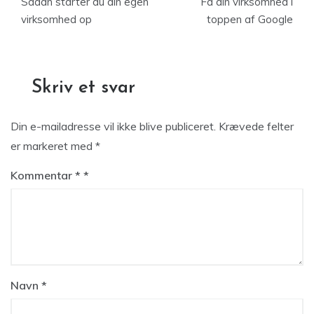
Sådan starter du din egen
Få din virksomhed i
virksomhed op
toppen af Google
Skriv et svar
Din e-mailadresse vil ikke blive publiceret.
Krævede felter
er markeret med
*
Kommentar
*
Navn
*