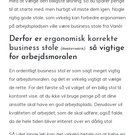
med at vælge den billigste løsning, så du sparer penge
til at starte med, men hurtigt vil miste dem igen. Nogle
rigtig gode stole, som virkelig kan forbedre ergonomien
på arbejdspladsen ville være business stole fra Variér.
Derfor er
ergonomisk korrekte
business stole
så vigtige
for arbejdsmoralen
En ordentligt business stol er som sagt meget vigtig
for arbejdsmoralen, og det er virkelig vigtigt at vælge
de rette. For det første så vil valget af en billig stol til
kontoret vise, at du ikke vil bruge penge på at dine
ansatte skal have en god arbejdsplads. Derudover vil
kvaliteten af arbejdet, som de skal udføre, også falde,
da de hele tiden bliver irriteret over en dårlig stol.
Så i det lange løb kan det virkelig betale sig at købe en